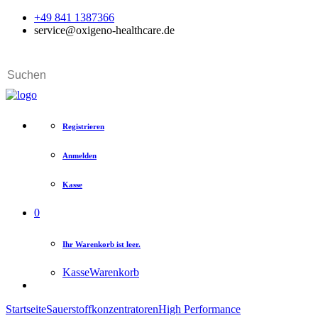
+49 841 1387366
service@oxigeno-healthcare.de
Registrieren
Anmelden
Kasse
0
Ihr Warenkorb ist leer.
Kasse
Warenkorb
Startseite
Sauerstoffkonzentratoren
High Performance